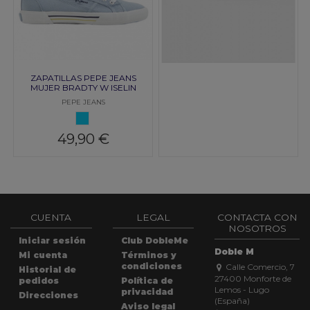
ZAPATILLAS PEPE JEANS
MUJER BRADTY W ISELIN
AZUL CLARO
PEPE JEANS
AZUL CLARO
49,90 €
CUENTA
LEGAL
CONTACTA CON
NOSOTROS
Iniciar sesión
Club DobleMe
Doble M
Mi cuenta
Términos y
condiciones
Calle Comercio, 7
Historial de
27400 Monforte de
pedidos
Política de
Lemos - Lugo
privacidad
Direcciones
(España)
Aviso legal