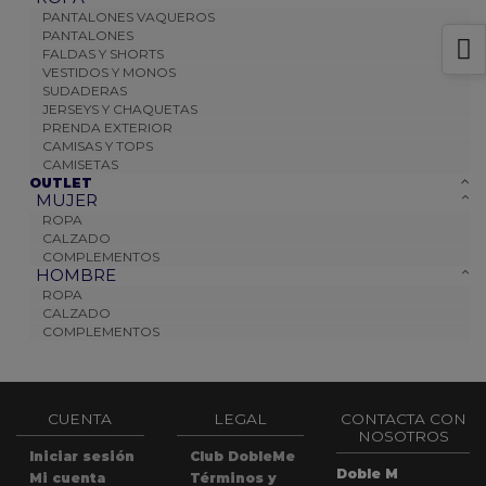
PANTALONES VAQUEROS
PANTALONES
FALDAS Y SHORTS
VESTIDOS Y MONOS
SUDADERAS
JERSEYS Y CHAQUETAS
PRENDA EXTERIOR
CAMISAS Y TOPS
CAMISETAS
OUTLET
MUJER
ROPA
CALZADO
COMPLEMENTOS
HOMBRE
ROPA
CALZADO
COMPLEMENTOS
CUENTA
LEGAL
CONTACTA CON
NOSOTROS
Iniciar sesión
Club DobleMe
Doble M
Mi cuenta
Términos y