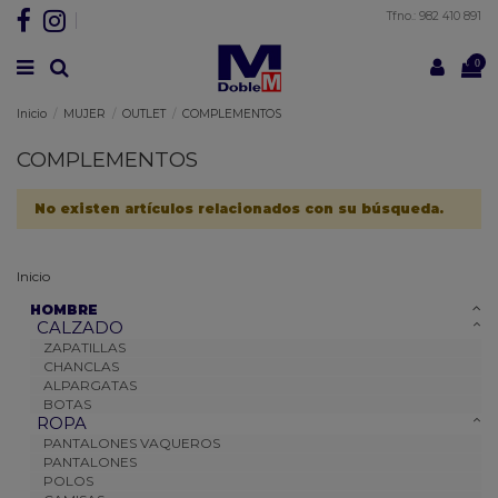
Tfno.: 982 410 891
0
Inicio
MUJER
OUTLET
COMPLEMENTOS
COMPLEMENTOS
No existen artículos relacionados con su búsqueda.
Inicio
HOMBRE
CALZADO
ZAPATILLAS
CHANCLAS
ALPARGATAS
BOTAS
ROPA
PANTALONES VAQUEROS
PANTALONES
POLOS