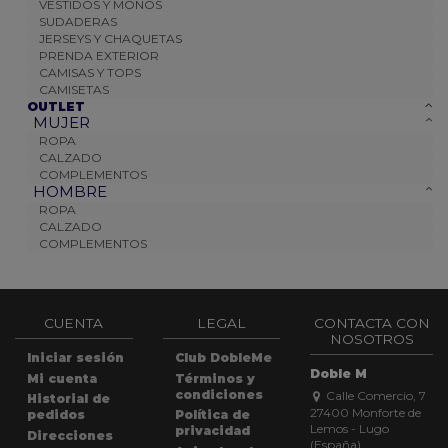
VESTIDOS Y MONOS
SUDADERAS
JERSEYS Y CHAQUETAS
PRENDA EXTERIOR
CAMISAS Y TOPS
CAMISETAS
OUTLET
MUJER
ROPA
CALZADO
COMPLEMENTOS
HOMBRE
ROPA
CALZADO
COMPLEMENTOS
CUENTA
LEGAL
CONTACTA CON
NOSOTROS
Iniciar sesión
Club DobleMe
Doble M
Mi cuenta
Términos y
condiciones
Calle Comercio, 7
Historial de
27400 Monforte de
pedidos
Política de
Lemos - Lugo
privacidad
Direcciones
(España)