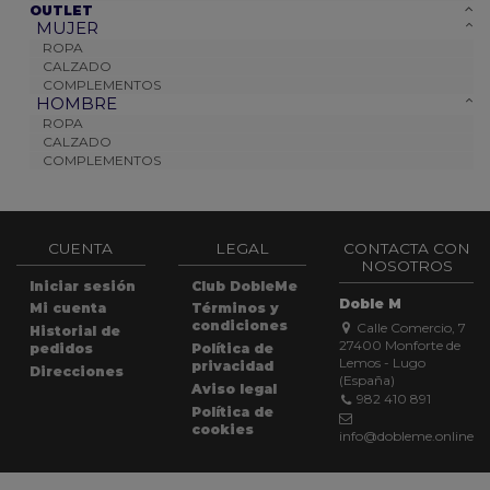
OUTLET
MUJER
ROPA
CALZADO
COMPLEMENTOS
HOMBRE
ROPA
CALZADO
COMPLEMENTOS
CUENTA
LEGAL
CONTACTA CON
NOSOTROS
Iniciar sesión
Club DobleMe
Doble M
Mi cuenta
Términos y
condiciones
Calle Comercio, 7
Historial de
27400 Monforte de
pedidos
Política de
Lemos - Lugo
privacidad
Direcciones
(España)
Aviso legal
982 410 891
Política de
cookies
info@dobleme.online