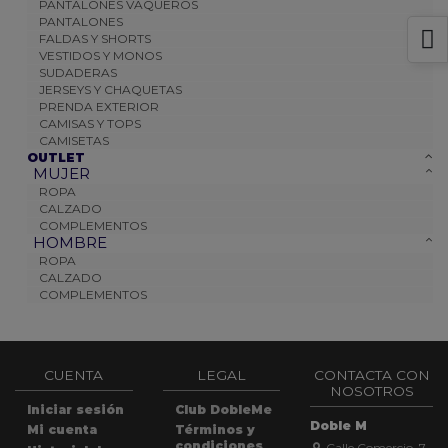
PANTALONES VAQUEROS
PANTALONES
FALDAS Y SHORTS
VESTIDOS Y MONOS
SUDADERAS
JERSEYS Y CHAQUETAS
PRENDA EXTERIOR
CAMISAS Y TOPS
CAMISETAS
OUTLET
MUJER
ROPA
CALZADO
COMPLEMENTOS
HOMBRE
ROPA
CALZADO
COMPLEMENTOS
CUENTA
LEGAL
CONTACTA CON
NOSOTROS
Iniciar sesión
Club DobleMe
Doble M
Mi cuenta
Términos y
condiciones
Calle Comercio, 7