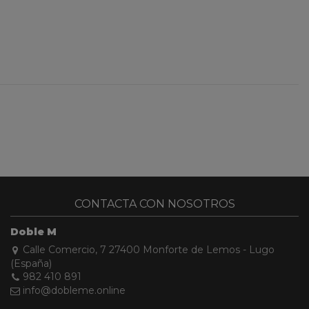
CONTACTA CON NOSOTROS
Doble M
Calle Comercio, 7 27400 Monforte de Lemos - Lugo
(España)
982 410 891
info@dobleme.online