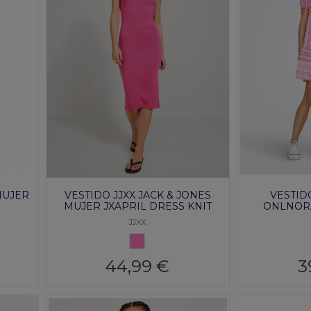
MUJER
VESTIDO JJXX JACK & JONES
VESTID
MUJER JXAPRIL DRESS KNIT
ONLNOR
JJXX
ROSA
44,99 €
3