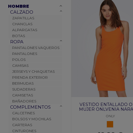
HOMBRE
CALZADO
ZAPATILLAS
CHANCLAS
ALPARGATAS
BOTAS
ROPA
PANTALONES VAQUEROS
PANTALONES
POLOS
CAMISAS
JERSEYS Y CHAQUETAS
PRENDA EXTERIOR
BERMUDAS
SUDADERAS
CAMISETAS
BAÑADORES
VESTIDO ENTALLADO O
COMPLEMENTOS
MUJER ONLVENIA NAR
CALCETINES
ONLY
BOLSOS Y MOCHILAS
NARANJA
CARTERAS
CINTURONES