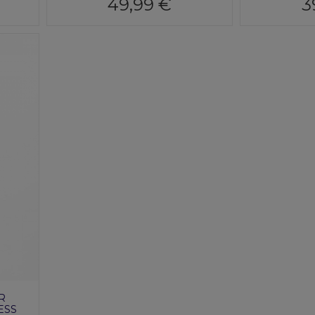
49,99 €
3
R
ESS