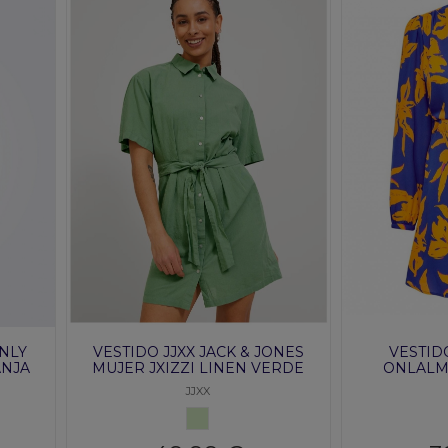
NLY
VESTIDO JJXX JACK & JONES
VESTID
ANJA
MUJER JXIZZI LINEN VERDE
ONLALM
CLARO 3
JJXX
VERDE CLARO 3