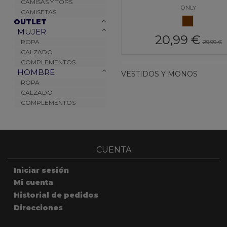
CAMISAS Y TOPS
MARRON
ONLY
CAMISETAS
MARRON
OUTLET
MUJER
20,99 €
ROPA
29,99 €
CALZADO
COMPLEMENTOS
HOMBRE
VESTIDOS Y MONOS
ROPA
CALZADO
COMPLEMENTOS
CUENTA
Iniciar sesión
Mi cuenta
Historial de pedidos
Direcciones