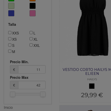
Talla
XXS
L
XS
XL
S
XXL
M
Precio Min.
€
VESTIDO CORTO HAILYS 
ELIEEN
Precio Max
HAILYS
€
NEGRO
29,99 €
Inicio