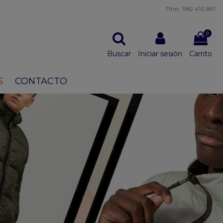
Tfno.: 982 410 891
0
Buscar
Iniciar sesión
Carrito
S
CONTACTO