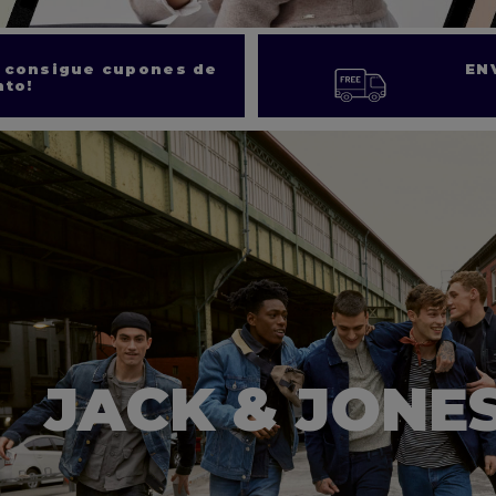
y consigue cupones de
EN
to!
JACK & JONE