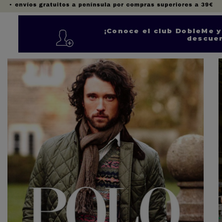
¡Conoce el club DobleMe 
descuen