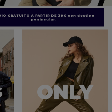
VÍO GRATUITO A PARTIR DE 39€ con destino
peninsular.
ONLY
S