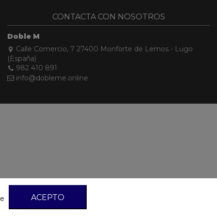
CONTACTA CON NOSOTROS
Doble M
Calle Comercio, 7 27400 Monforte de Lemos - Lugo
(España)
982 410 891
info@dobleme.online
ACEPTO
de
tory