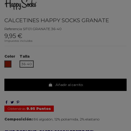
CALCETINES HAPPY SOCKS GRANATE
Referencia
SIT01.GRANATE.36-40
9,95 €
Impuestos incluidos
Color
Talla
GRANATE
36-40
Añadir al carrito
Obtendrás
9.95 Puntos
Composición:
86 algodón, 12% poliamida, 2% elastano