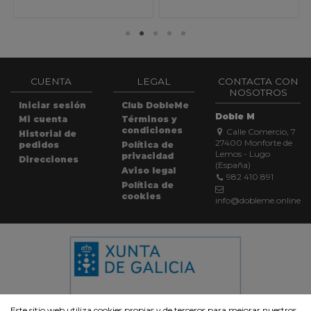
CUENTA
LEGAL
CONTACTA CON
NOSOTROS
Iniciar sesión
Club DobleMe
Doble M
Mi cuenta
Términos y
condiciones
Calle Comercio, 7
Historial de
27400 Monforte de
pedidos
Política de
Lemos - Lugo
privacidad
Direcciones
(España)
Aviso legal
982 410 891
Política de
cookies
info@dobleme.online
Este sitio web utiliza cookies propias y de terceros para mejorar nuestros