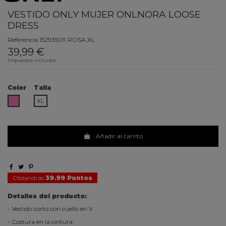
VESTIDO ONLY MUJER ONLNORA LOOSE
DRESS
Referencia
15293509.ROSA.XL
39,99 €
Impuestos incluidos
Color
Talla
ROSA
XL
Añadir al carrito
Obtendrás
39.99 Puntos
Detalles del producto:
- Vestido corto con cuello en V
- Costura en la cintura