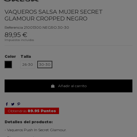
VAQUEROS SALSA MUJER SECRET
GLAMOUR CROPPED NEGRO
Referencia
21001300.NEGRO.30-30
89,95 €
Impuestos incluidos
Color
Talla
NEGRO
26-30
30-30
Añadir al carrito
Obtendrás
89.95 Puntos
Detalles del producto:
- Vaqueros Push In Secret Glamour.