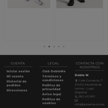
CUENTA
LEGAL
CONTACTA CON
NOSOTROS
Iniciar sesión
Club DobleMe
Doble M
Mi cuenta
Términos y
condiciones
Calle Comercio, 7
Historial de
27400 Monforte de
pedidos
Política de
Lemos - Lugo
privacidad
Direcciones
(España)
Aviso legal
982 410 891
Política de
cookies
info@dobleme.online