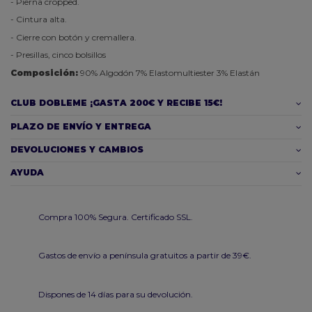
- Pierna cropped.
- Cintura alta.
- Cierre con botón y cremallera.
- Presillas, cinco bolsillos
Composición:
90% Algodón 7% Elastomultiester 3% Elastán
CLUB DOBLEME ¡GASTA 200€ Y RECIBE 15€!
PLAZO DE ENVÍO Y ENTREGA
DEVOLUCIONES Y CAMBIOS
AYUDA
Compra 100% Segura. Certificado SSL.
Gastos de envío a península gratuitos a partir de 39€.
Dispones de 14 días para su devolución.