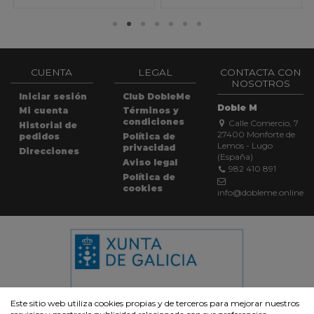
CUENTA
LEGAL
CONTACTA CON
NOSOTROS
Iniciar sesión
Club DobleMe
Doble M
Mi cuenta
Términos y
condiciones
Calle Comercio, 7
Historial de
27400 Monforte de
pedidos
Política de
Lemos - Lugo
privacidad
Direcciones
(España)
Aviso legal
982 410 891
Política de
cookies
info@dobleme.online
Este sitio web utiliza cookies propias y de terceros para mejorar nuestros