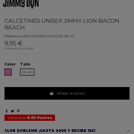
CALCETINES UNISEX JIMMY LION BACON
BEACH
Referencia
BACON BEACH.ROSA.36-40
9,95 €
Impuestos incluidos
Color
Talla
ROSA
36-40
Añadir al carrito
Obtendrás
9.95 Puntos
CLUB DOBLEME ¡GASTA 200€ Y RECIBE 15€!