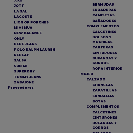
JJXX
BERMUDAS
JOTT
SUDADERAS
LA SAL
CAMISETAS
LACOSTE
BAÑADORES
LION OF PORCHES
COMPLEMENTOS
MIMI MUA
CALCETINES
NEW BALANCE
BOLSOS Y
ONLY
MOCHILAS
PEPE JEANS
CARTERAS
POLO RALPH LAUREN
CINTURONES
REPLAY
BUFANDAS Y
SALSA
GORROS
SUN 68
ROPA INTERIOR
SUPERDRY
MUJER
TOMMY JEANS
CALZADO
ZABAIONE
CHANCLAS
Proveedores
ZAPATILLAS
SANDALIAS
BOTAS
COMPLEMENTOS
CALCETINES
CINTURONES
BUFANDAS Y
GORROS