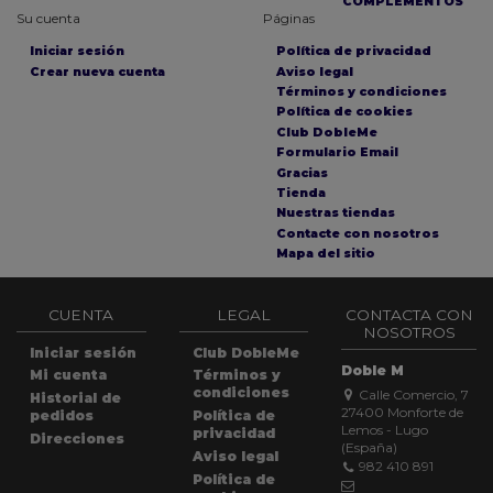
COMPLEMENTOS
Su cuenta
Páginas
Iniciar sesión
Política de privacidad
Crear nueva cuenta
Aviso legal
Términos y condiciones
Política de cookies
Club DobleMe
Formulario Email
Gracias
Tienda
Nuestras tiendas
Contacte con nosotros
Mapa del sitio
CUENTA
LEGAL
CONTACTA CON
NOSOTROS
Iniciar sesión
Club DobleMe
Doble M
Mi cuenta
Términos y
condiciones
Calle Comercio, 7
Historial de
27400 Monforte de
pedidos
Política de
Lemos - Lugo
privacidad
Direcciones
(España)
Aviso legal
982 410 891
Política de