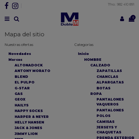
Tfno.: 982 410 891
0
Mapa del sitio
Nuestras ofertas
Categorías
Novedades
Inicio
Marcas
HOMBRE
ALTONADOCK
CALZADO
ANTONY MORATO
ZAPATILLAS
BLEND
CHANCLAS
EL PULPO
ALPARGATAS
G-STAR
BOTAS
GAS
ROPA
GEOX
PANTALONES
VAQUEROS
HAILYS
PANTALONES
HAPPY SOCKS
POLOS
HARPER & NEYER
CAMISAS
HELLY HANSEN
JERSEYS Y
JACK & JONES
CHAQUETAS
JIMMY LION
PRENDA EXTERIOR